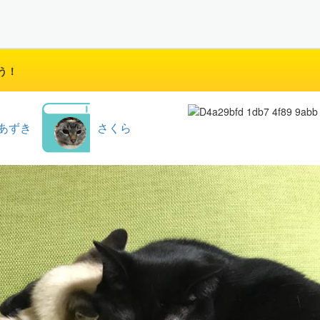
う！
あずき
さくら