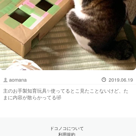
aomana
2019.06.19
主のお手製知育玩具✨使ってるとこ見たことないけど、た
まに内容が散らかってる🤣
ドコノコについて
利用規約