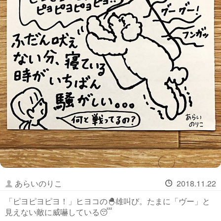
あらいのりこ
2018.11.22
「ピヨピヨピヨ！」ヒヨコの🐣雄叫び。たまに「ヴー」と
見えない敵に威嚇している😴