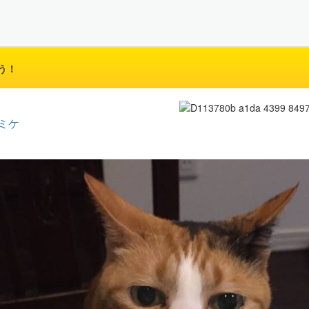
う！
ミケ