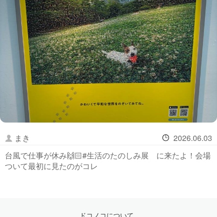
まき
2026.06.03
台風で仕事が休み🙌🏻#生活のたのしみ展 に来たよ！会場
ついて最初に見たのがコレ
ドコノコについて