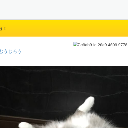
う！
むうじろう