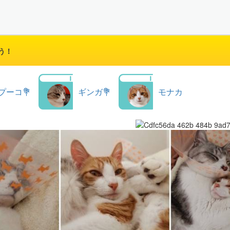
う！
プーコ💐
ギンガ💐
モナカ