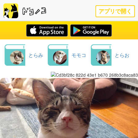
アプリで開く
とらみ
モモコ
とらお