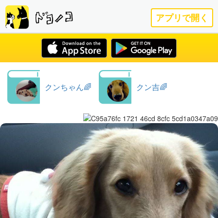
アプリで開く
クンちゃん🌈
クン吉🌈