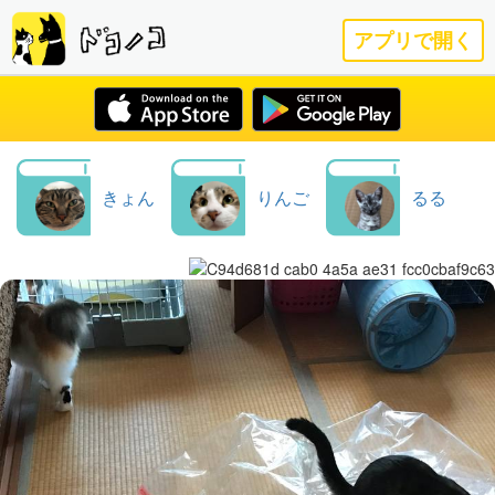
アプリで開く
きょん
りんご
るる