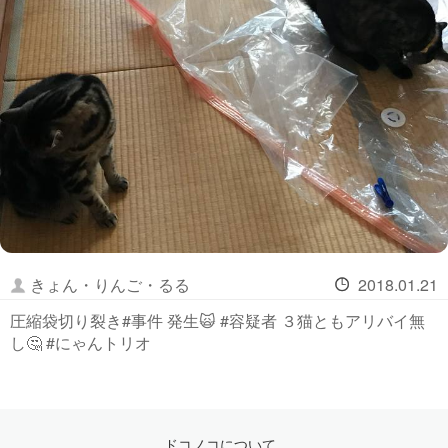
きょん・りんご・るる
2018.01.21
圧縮袋切り裂き#事件 発生🙀 #容疑者 ３猫ともアリバイ無
し🤔 #にゃんトリオ
ドコノコについて