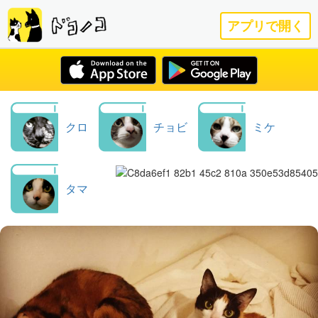
アプリで開く
クロ
チョビ
ミケ
タマ