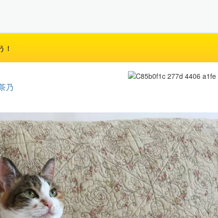
う！
茶乃