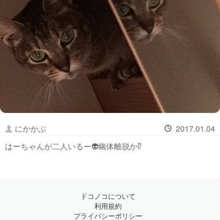
にかかぶ
2017.01.04
はーちゃんが二人いるー👽幽体離脱か⁉
ドコノコについて
利用規約
プライバシーポリシー