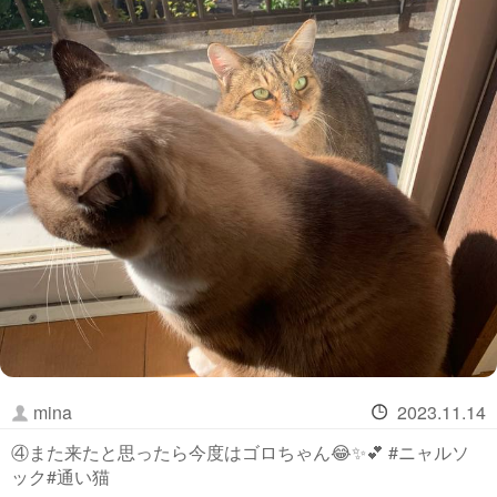
mina
2023.11.14
④また来たと思ったら今度はゴロちゃん😂✨💕 #ニャルソ
ック#通い猫