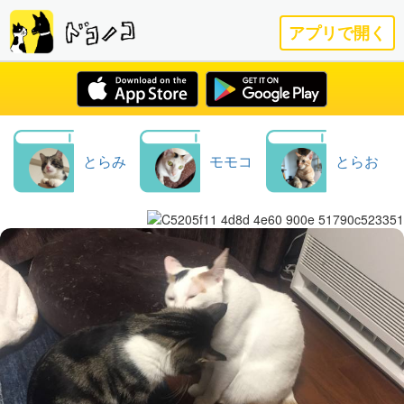
アプリで開く
とらみ
モモコ
とらお