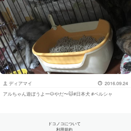
ディアマイ
2016.09.24
アルちゃん遊ぼうよー🐶やだ〜🐱#日本犬 #ペルシャ
ドコノコについて
利用規約