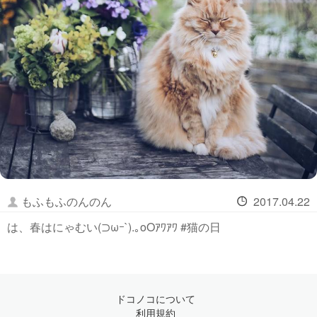
もふもふのんのん
2017.04.22
は、春はにゃむい(⊃ωｰ`).｡oOｱﾜｱﾜ #猫の日
ドコノコについて
利用規約