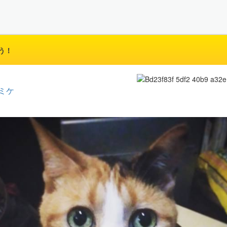
う！
ミケ