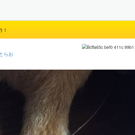
う！
とらお