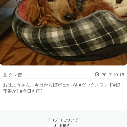
クン吉
2017.10.16
おはようさん、今日から留守番か⤵🐶 #ダックスフンド#留
守番か⤵ #今日も雨⤵
ドコノコについて
利用規約