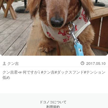
クン吉
2017.05.10
クン吉君📣 何ですか⤵ #クン吉#ダックスフンド#テンション
低め
ドコノコについて
利用規約