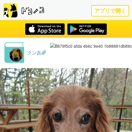
アプリで開く
クン吉🌈