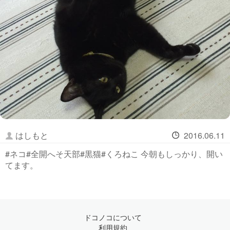
はしもと
2016.06.11
#ネコ#全開へそ天部#黒猫#くろねこ 今朝もしっかり、開い
てます。
ドコノコについて
利用規約