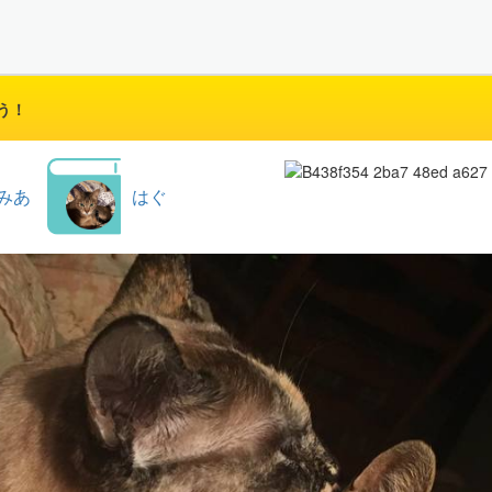
う！
みあ
はぐ