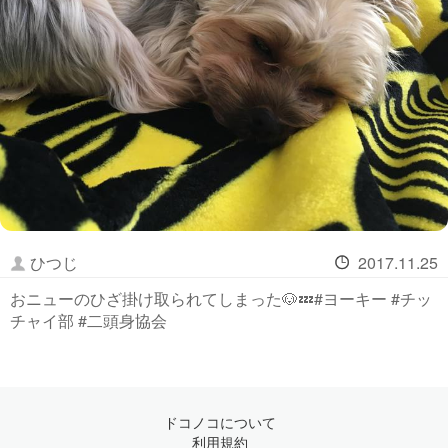
ひつじ
2017.11.25
おニューのひざ掛け取られてしまった🐶💤#ヨーキー #チッ
チャイ部 #二頭身協会
ドコノコについて
利用規約