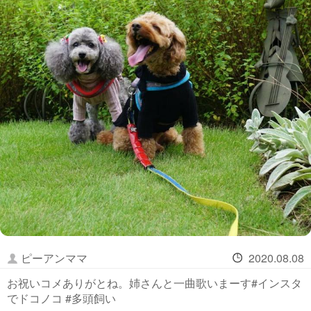
ピーアンママ
2020.08.08
お祝いコメありがとね。姉さんと一曲歌いまーす#インスタ
でドコノコ #多頭飼い