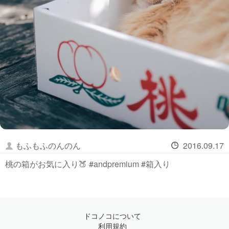
もふもふのんのん
2016.09.17
桃の箱がお気に入り🍑 #andpremium #箱入り
ドコノコについて
利用規約