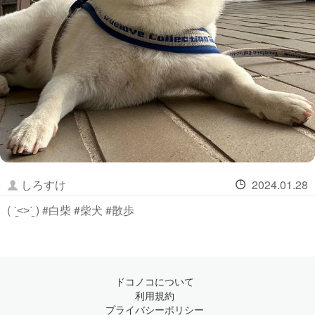
しろすけ
2024.01.28
( ˊ̱˂˃ˋ̱ ) #白柴 #柴犬 #散歩
ドコノコについて
利用規約
プライバシーポリシー