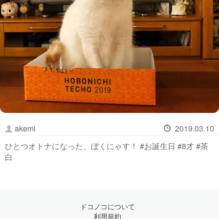
akemi
2019.03.10
ひとつオトナになった、ぼくにゃす！ #お誕生日 #8才 #茶
白
ドコノコについて
利用規約