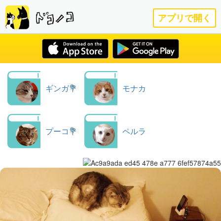
アプリで開く
ギンガ💐
モナカ
プーコ💐
ペルラ