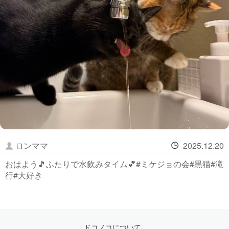
ロンママ
2025.12.20
おはよう🎵ふたりで水飲みタイム💕#ミケジョの会#黒猫#滝
行#大好き
ドコノコについて