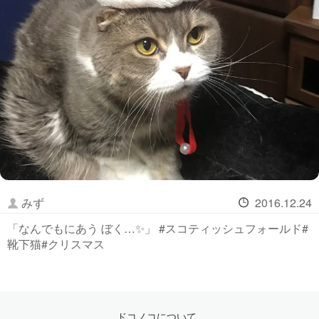
みず
2016.12.24
「なんでもにあう ぼく…✨」 #スコティッシュフォールド#
靴下猫#クリスマス
ドコノコについて