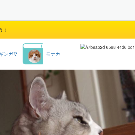
う！
ギンガ💐
モナカ