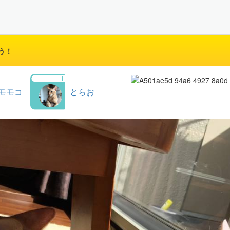
う！
モモコ
とらお