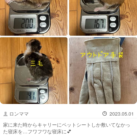
ロンママ
2023.05.01
家に来た時からキャリーにペットシートしか敷いてなかっ
た寝床を…フワフワな寝床に💕