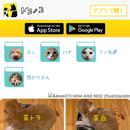
アプリで開く
ロン
ハナ
フジ丸🌈
預かりさん