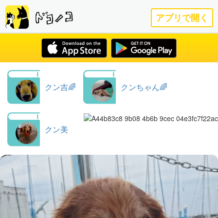
アプリで開く
クン吉🌈
クンちゃん🌈
クン美