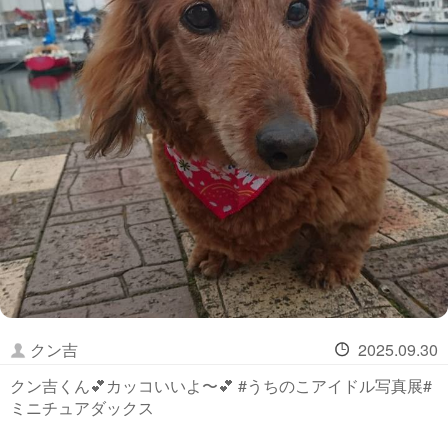
クン吉
2025.09.30
クン吉くん💕カッコいいよ〜💕 #うちのこアイドル写真展#
ミニチュアダックス