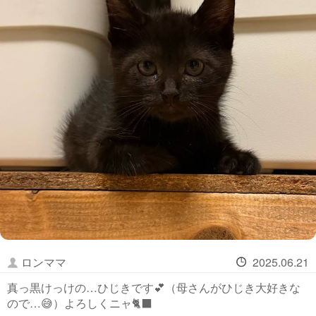
ロンママ
2025.06.21
真っ黒けっけの…ひじきです💕（母さんがひじき大好きな
ので…😅）よろしくニャ🐈‍⬛