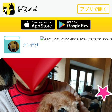
アプリで開く
クン吉🌈