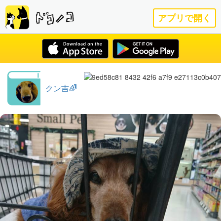
アプリで開く
クン吉🌈