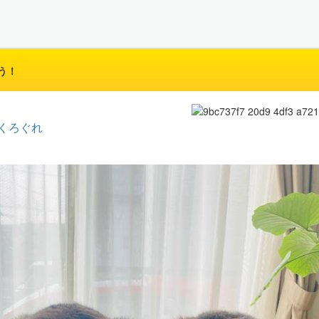
う！
くろぐれ