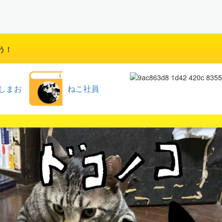
う！
しまお
ねこ社員