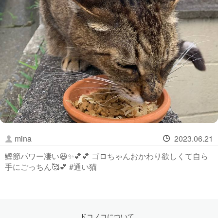
mina
2023.06.21
鰹節パワー凄い😆✨💕💕 ゴロちゃんおかわり欲しくて自ら
手にごっちん🥰💕 #通い猫
ドコノコについて