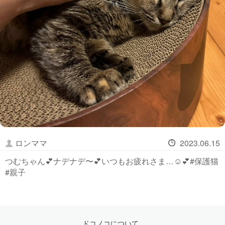
ロンママ
2023.06.15
つむちゃん💕ナデナデ〜💕いつもお疲れさま…☺️💕#保護猫
#親子
ドコノコについて