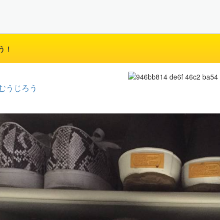
う！
むうじろう