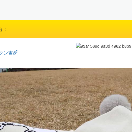
う！
クン吉🌈