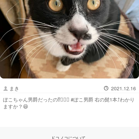
まき
2021.12.16
ぽこちゃん男爵だったの⁉️🤵🏻‍♂️ #ぽこ男爵 右の髭1本⤴️わかり
ますか？😆
ドコノコについて