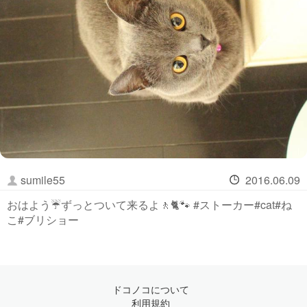
sumile55
2016.06.09
おはよう☔️ずっとついて来るよ🚶️🐈🐾 #ストーカー#cat#ね
こ#ブリショー
ドコノコについて
利用規約