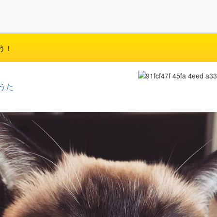
う！
うた