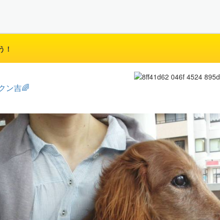
う！
クン吉🌈