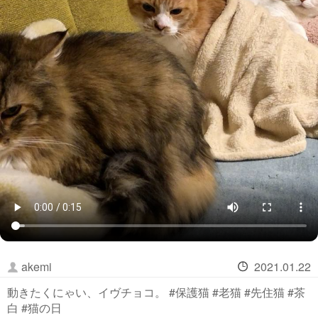
akemi
2021.01.22
動きたくにゃい、イヴチョコ。 #保護猫 #老猫 #先住猫 #茶
白 #猫の日