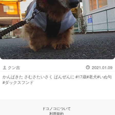
クン吉
2021.01.09
かんぱきた さむさたいさく ばんぜんに #17歳#老犬#いぬ句
#ダックスフンド
ドコノコについて
利用規約