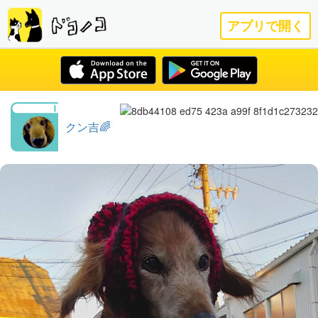
アプリで開く
クン吉🌈